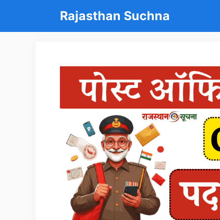
Skip
Rajasthan Suchna
to
content