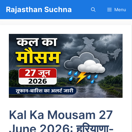
Skip
Rajasthan Suchna
Menu
to
content
Kal Ka Mousam 27
June 2026: हरियाणा-