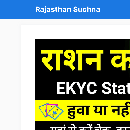
Skip
Rajasthan Suchna
to
content