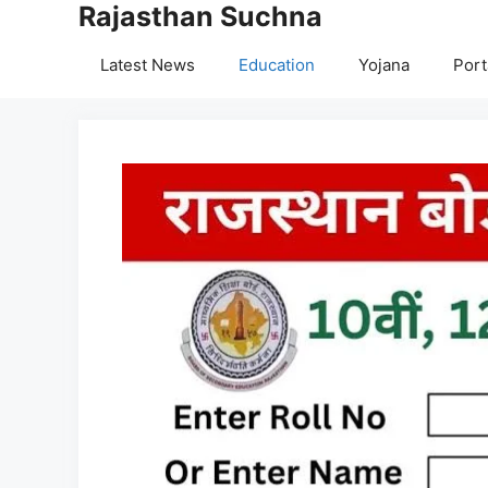
Rajasthan Suchna
Skip
to
Latest News
Education
Yojana
Port
content