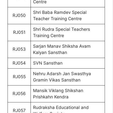
Centre
Shri Baba Ramdev Special
RJ050
Teacher Training Centre
Shri Rudra Special Teachers
RJ051
Training Centre
Sarjan Manav Shiksha Avam
RJ053
Kalyan Sansthan
RJ054
SVN Sansthan
Nehru Adarsh Jan Swasthya
RJ055
Gramin Vikas Sansthan
Mansik Viklang Shikshan
RJ056
Prishkahn Kendra
Rudraksha Educational and
RJ057