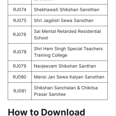
RJ074
Shekhawati Shikshan Sansthan
RJ075
Shri Jagdish Sewa Sansthan
Sai Mental Retarded Residential
RJ076
School
Shri Hem Singh Special Teachers
RJ078
Training College
RJ079
Navjeevam Shikshan Santhan
RJ080
Mansi Jan Sewa Kalyan Sansthan
Shikshan Sanchalan & Chikitsa
RJ081
Prasar Samitee
How to Download