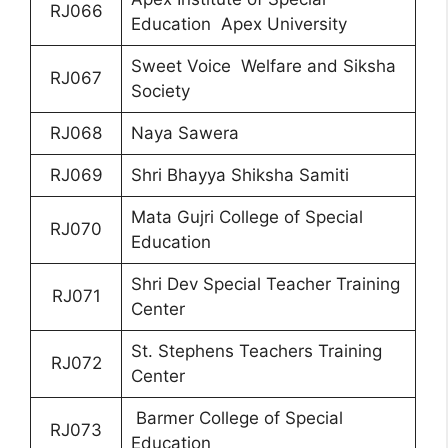
RJ066
Education
Apex University
Sweet Voice Welfare and Siksha
RJ067
Society
RJ068
Naya Sawera
RJ069
Shri Bhayya Shiksha Samiti
Mata Gujri College of Special
RJ070
Education
Shri Dev Special Teacher Training
RJ071
Center
St. Stephens Teachers Training
RJ072
Center
Barmer
College of Special
RJ073
Education