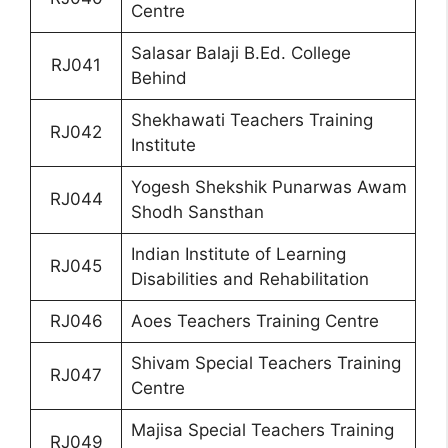
Centre
Salasar Balaji B.Ed. College
RJ041
Behind
Shekhawati Teachers Training
RJ042
Institute
Yogesh Shekshik Punarwas Awam
RJ044
Shodh Sansthan
Indian Institute of Learning
RJ045
Disabilities and Rehabilitation
RJ046
Aoes Teachers Training Centre
Shivam Special Teachers Training
RJ047
Centre
Majisa Special Teachers Training
RJ049