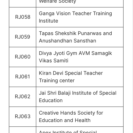
Welfare Society
Ganga Vision Teacher Training
RJ058
Institute
Tapas Shekshik Punarwas and
RJ059
Anushandhan Sansthan
Divya Jyoti Gym AVM Samagik
RJ060
Vikas Samiti
Kiran Devi Special Teacher
RJ061
Training center
Jai Shri Balaji Institute of Special
RJ062
Education
Creative Hands Society for
RJ063
Education and Health
Apex Institute of Special