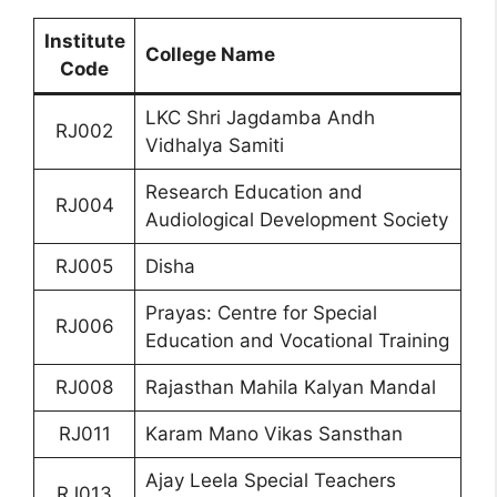
Institute
College Name
Code
LKC Shri Jagdamba Andh
RJ002
Vidhalya Samiti
Research Education and
RJ004
Audiological Development Society
RJ005
Disha
Prayas: Centre for Special
RJ006
Education and Vocational Training
RJ008
Rajasthan Mahila Kalyan Mandal
RJ011
Karam Mano Vikas Sansthan
Ajay Leela Special Teachers
RJ013