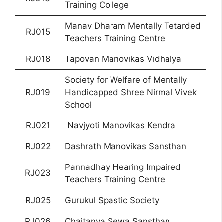
Train
i
ng College
Manav Dharam Mentally Tetarded
RJ015
Teachers Training Centre
RJ018
Tapovan Manovikas Vidhalya
Society for Welfare of Mentally
RJ019
Handicapped Shree Nirmal Vivek
School
RJ021
Navjyoti Manovikas Kendra
RJ022
Dashrath Manovikas Sansthan
Pannadhay Hearing Impaired
RJ023
Teachers Training Centre
RJ025
Gurukul Spastic Society
RJ026
Chaitanya Sewa Sansthan