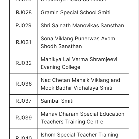
RJ028
Gramin Special School Smiti
RJ029
Shri Sainath Manovikas Sansthan
Sona Viklang Punerwas Avom
RJ031
Shodh Sansthan
Manikya Lal Verma Shramjeevi
RJ032
Evening College
Nac Chetan Mansik Viklang and
RJ036
Mook Badhir Vidhalaya Smiti
RJ037
Sambal Smiti
Manav Dharam Special Education
RJ039
Teachers Training Centre
Ishom Special Teacher Training
RJ040