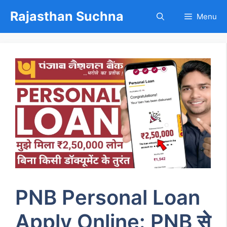
Skip
Rajasthan Suchna
Menu
to
content
PNB Personal Loan
Apply Online: PNB से