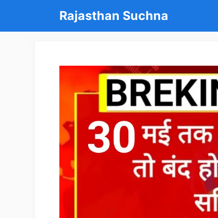
Skip
Rajasthan Suchna
to
content